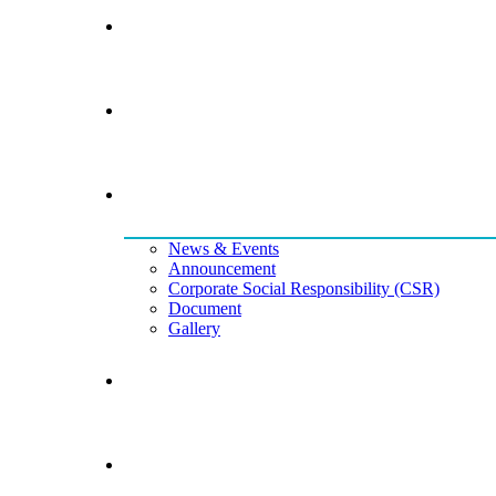
KMP
KSEZ
Media
News & Events
Announcement
Corporate Social Responsibility (CSR)
Document
Gallery
Vessel Schedule
Join Us