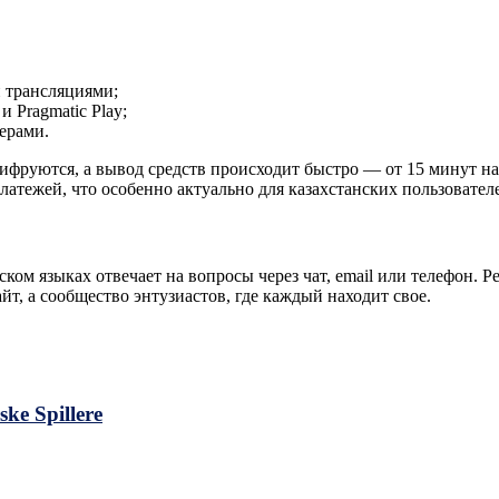
 трансляциями;
 Pragmatic Play;
ерами.
шифруются, а вывод средств происходит быстро — от 15 минут н
тежей, что особенно актуально для казахстанских пользовател
ком языках отвечает на вопросы через чат, email или телефон. 
йт, а сообщество энтузиастов, где каждый находит свое.
ske Spillere