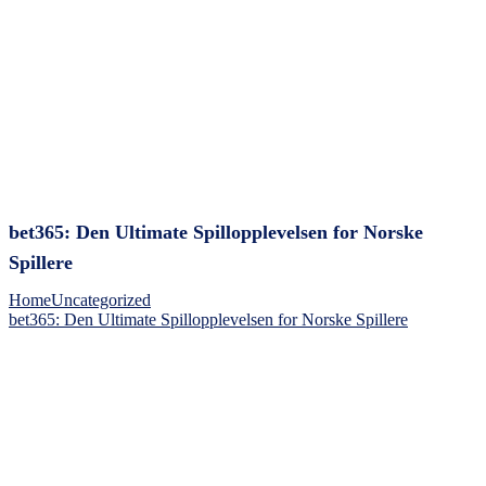
bet365: Den Ultimate Spillopplevelsen for Norske
Spillere
Home
Uncategorized
bet365: Den Ultimate Spillopplevelsen for Norske Spillere