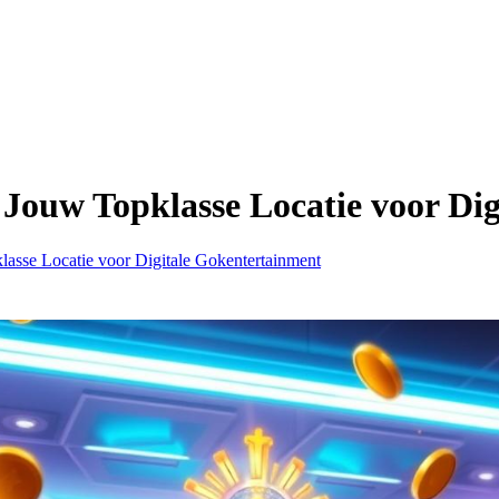
Jouw Topklasse Locatie voor Dig
asse Locatie voor Digitale Gokentertainment