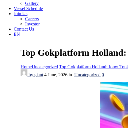
Gallery
Vessel Schedule
Join Us
Careers
Investor
Contact Us
EN
Top Gokplatform Holland: 
Home
Uncategorized
Top Gokplatform Holland: Jouw Topkl
by giant
4 June, 2026
in
Uncategorized
0