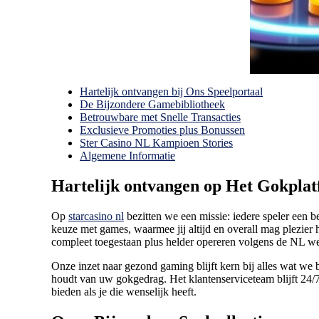
Hartelijk ontvangen bij Ons Speelportaal
De Bijzondere Gamebibliotheek
Betrouwbare met Snelle Transacties
Exclusieve Promoties plus Bonussen
Ster Casino NL Kampioen Stories
Algemene Informatie
Hartelijk ontvangen op Het Gokpla
Op
starcasino nl
bezitten we een missie: iedere speler een b
keuze met games, waarmee jij altijd en overall mag plezie
compleet toegestaan plus helder opereren volgens de NL w
Onze inzet naar gezond gaming blijft kern bij alles wat we b
houdt van uw gokgedrag. Het klantenserviceteam blijft 24/7
bieden als je die wenselijk heeft.