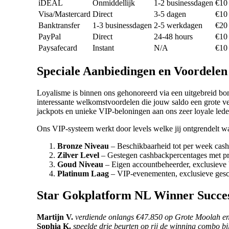
iDEAL
Onmiddellijk
1-2 businessdagen
€10
Visa/Mastercard
Direct
3-5 dagen
€10
Banktransfer
1-3 businessdagen
2-5 werkdagen
€20
PayPal
Direct
24-48 hours
€10
Paysafecard
Instant
N/A
€10
Speciale Aanbiedingen en Voordelen
Loyalisme is binnen ons gehonoreerd via een uitgebreid bonu
interessante welkomstvoordelen die jouw saldo een grote v
jackpots en unieke VIP-beloningen aan ons zeer loyale lede
Ons VIP-systeem werkt door levels welke jij ontgrendelt wa
Bronze Niveau
– Beschikbaarheid tot per week cash
Zilver Level
– Gestegen cashbackpercentages met prio
Goud Niveau
– Eigen accountbeheerder, exclusieve 
Platinum Laag
– VIP-evenementen, exclusieve gesc
Star Gokplatform NL Winner Succe
Martijn V.
verdiende onlangs €47.850 op Grote Moolah en w
Sophia K.
speelde drie beurten op rij de winning combo bi