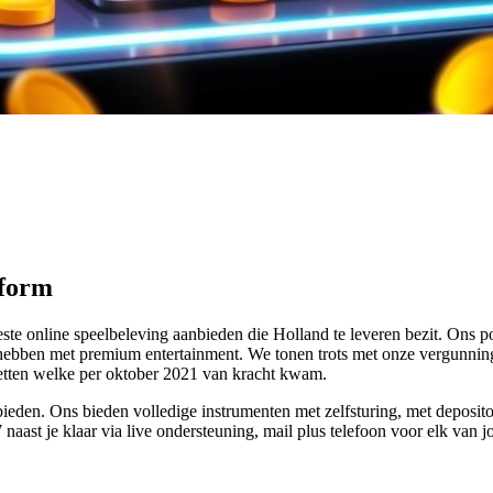
tform
este online speelbeleving aanbieden die Holland te leveren bezit. Ons p
r hebben met premium entertainment. We tonen trots met onze vergunnin
etten welke per oktober 2021 van kracht kwam.
ieden. Ons bieden volledige instrumenten met zelfsturing, met depositoli
 naast je klaar via live ondersteuning, mail plus telefoon voor elk va