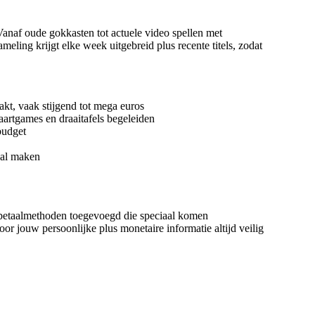
Vanaf oude gokkasten tot actuele video spellen met
ameling krijgt elke week uitgebreid plus recente titels, zodat
kt, vaak stijgend tot mega euros
aartgames en draaitafels begeleiden
budget
aal maken
e betaalmethoden toegevoegd die speciaal komen
 jouw persoonlijke plus monetaire informatie altijd veilig