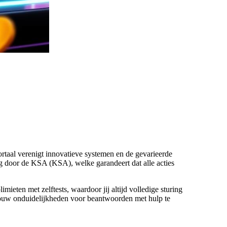
ortaal verenigt innovatieve systemen en de gevarieerde
g door de KSA (KSA), welke garandeert dat alle acties
mieten met zelftests, waardoor jij altijd volledige sturing
n jouw onduidelijkheden voor beantwoorden met hulp te