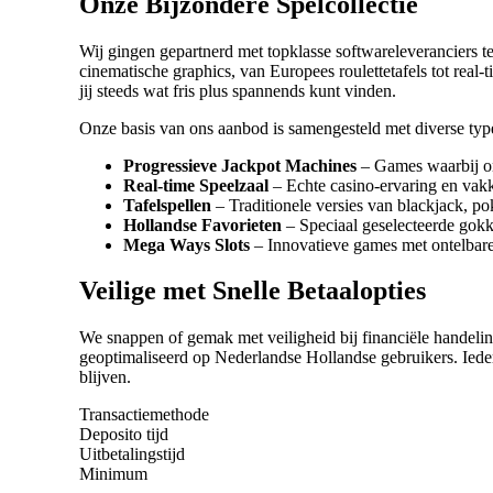
Onze Bijzondere Spelcollectie
Wij gingen gepartnerd met topklasse softwareleveranciers t
cinematische graphics, van Europees roulettetafels tot real-t
jij steeds wat fris plus spannends kunt vinden.
Onze basis van ons aanbod is samengesteld met diverse ty
Progressieve Jackpot Machines
– Games waarbij onz
Real-time Speelzaal
– Echte casino-ervaring en vakk
Tafelspellen
– Traditionele versies van blackjack, po
Hollandse Favorieten
– Speciaal geselecteerde gokk
Mega Ways Slots
– Innovatieve games met ontelbar
Veilige met Snelle Betaalopties
We snappen of gemak met veiligheid bij financiële handelin
geoptimaliseerd op Nederlandse Hollandse gebruikers. Iede
blijven.
Transactiemethode
Deposito tijd
Uitbetalingstijd
Minimum