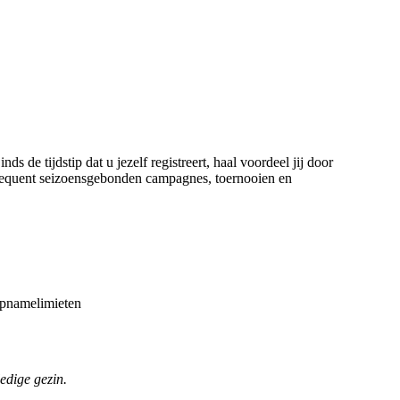
de tijdstip dat u jezelf registreert, haal voordeel jij door
frequent seizoensgebonden campagnes, toernooien en
opnamelimieten
edige gezin.