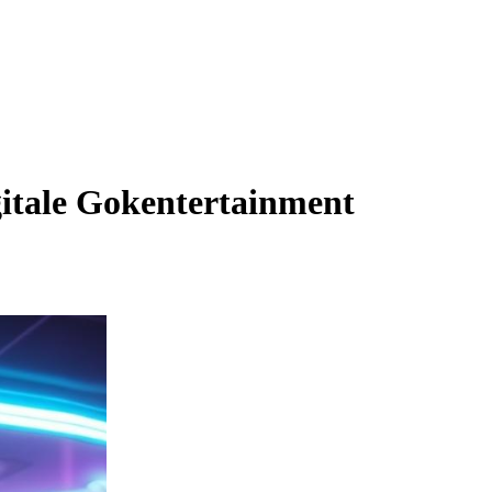
itale Gokentertainment