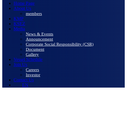
Home Page
About Us
members
KMP
KSEZ
Media
News & Events
Announcement
Corporate Social Responsibility (CSR)
Document
Gallery
Vessel Schedule
Join Us
Careers
Investor
Contact Us
EN