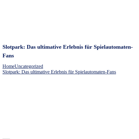
Slotpark: Das ultimative Erlebnis für Spielautomaten-
Fans
Home
Uncategorized
Slotpark: Das ultimative Erlebnis für Spielautomaten-Fans