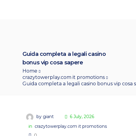
Guida completa a legali casino
bonus vip cosa sapere
Home
crazytowerplay.com it promotions
Guida completa a legali casino bonus vip cosa 
by giant
6 July, 2026
in
crazytowerplay.com it promotions
0