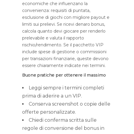
economiche che influenzano la
convenienza: requisiti di puntata,
esclusione di giochi con migliore payout e
limiti sui prelievi. Se ricevi denaro bonus,
calcola quanto devi giocare per renderlo
prelevabile e valuta il rapporto
rischio/rendimento. Se il pacchetto VIP
include spese di gestione o commissioni
per transazioni finanziarie, queste devono
essere chiaramente indicate nei termini.
Buone pratiche per ottenere il massimo
Leggi sempre i termini completi
prima di aderire a un VIP.
Conserva screenshot o copie delle
offerte personalizzate.
Chiedi conferma scritta sulle
regole di conversione del bonus in