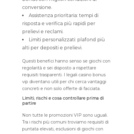
conversione.
Assistenza prioritaria: tempi di
risposta e verifica più rapidi per
prelievi e reclami.
Limiti personalizzati: plafond più
alti per depositi e prelievi.
Questi benefici hanno senso se giochi con
regolarità e sei disposto a rispettare
requisiti trasparenti. I legali casino bonus
vip diventano utili per chi cerca vantaggi
concreti e non solo offerte di facciata.
Limiti, rischi e cosa controllare prima di
partire
Non tutte le promozioni VIP sono uguali.
Tra i rischi più comuni troviamo requisiti di
puntata elevati, esclusioni di giochi con