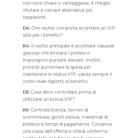
non sono chiare o vantaggiose, è meglio
rifiutare e cercare alternative più
trasparenti.
D4:
Che rischio comporta accettare un VIP
solo per i benefici?
R4:
Il rischio principale è accettare clausole
gravose che limitano i prelievi o
impongono puntate elevate. Inoltre,
potresti aumentare la spesa per
mantenere lo status VIP; valuta sempre il
costo reale rispetto ai benefici.
D5:
Cosa devo controllare prima di
utilizzare un bonus VIP?
R5:
Controlla licenza, termini di
scommessa, giochi esclusi, massimali di
prelievo e tempi di pagamento. Conserva
una copia dell’offerta e chiedi conferma