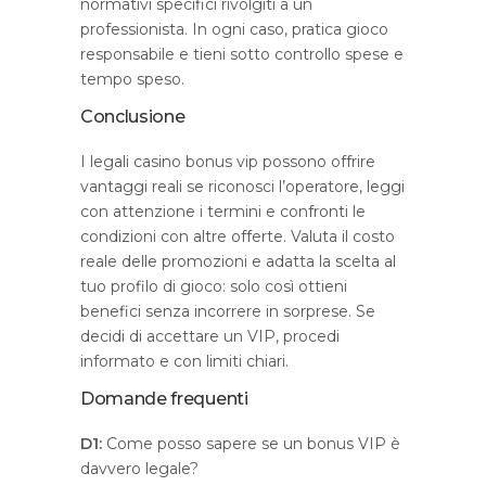
normativi specifici rivolgiti a un
professionista. In ogni caso, pratica gioco
responsabile e tieni sotto controllo spese e
tempo speso.
Conclusione
I legali casino bonus vip possono offrire
vantaggi reali se riconosci l’operatore, leggi
con attenzione i termini e confronti le
condizioni con altre offerte. Valuta il costo
reale delle promozioni e adatta la scelta al
tuo profilo di gioco: solo così ottieni
benefici senza incorrere in sorprese. Se
decidi di accettare un VIP, procedi
informato e con limiti chiari.
Domande frequenti
D1:
Come posso sapere se un bonus VIP è
davvero legale?