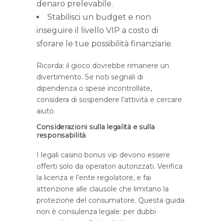
denaro prelevabile.
Stabilisci un budget e non
inseguire il livello VIP a costo di
sforare le tue possibilità finanziarie.
Ricorda: il gioco dovrebbe rimanere un
divertimento. Se noti segnali di
dipendenza o spese incontrollate,
considera di sospendere l’attività e cercare
aiuto.
Considerazioni sulla legalità e sulla
responsabilità
I legali casino bonus vip devono essere
offerti solo da operatori autorizzati. Verifica
la licenza e l’ente regolatore, e fai
attenzione alle clausole che limitano la
protezione del consumatore. Questa guida
non è consulenza legale: per dubbi