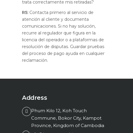
trata correctamente mis retiradas?
R5:
Contacta primero al servicio de
atención al cliente y documenta
comunicaciones. Si no hay solución,
recurre al regulador que figura en la
licencia del operador o a plataformas de
resolución de disputas. Guardar pruebas
del proceso de pago ayuda en cualquier
reclamación.
Address
Phum Kilo 12, Koh Touch
Commune, Bokor City, Kampot
Province, Kingdom of Cambodia