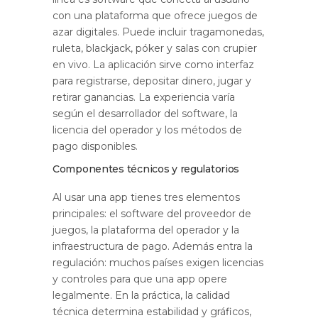
con una plataforma que ofrece juegos de
azar digitales. Puede incluir tragamonedas,
ruleta, blackjack, póker y salas con crupier
en vivo. La aplicación sirve como interfaz
para registrarse, depositar dinero, jugar y
retirar ganancias. La experiencia varía
según el desarrollador del software, la
licencia del operador y los métodos de
pago disponibles.
Componentes técnicos y regulatorios
Al usar una app tienes tres elementos
principales: el software del proveedor de
juegos, la plataforma del operador y la
infraestructura de pago. Además entra la
regulación: muchos países exigen licencias
y controles para que una app opere
legalmente. En la práctica, la calidad
técnica determina estabilidad y gráficos,