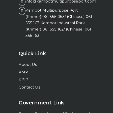
info@kampotmultipurposeport.com
Kampot Multipurpose Port:
(Khmer) 061 555 053/ (Chinese) 061
555 163 Kampot Industrial Park:
(Khmer) 061 555 162/ (Chinese) 061
555 163
Quick Link
About Us
KMP
KPIP
Contact Us
Government Link