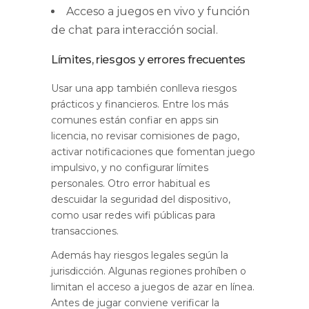
Acceso a juegos en vivo y función
de chat para interacción social.
Límites, riesgos y errores frecuentes
Usar una app también conlleva riesgos
prácticos y financieros. Entre los más
comunes están confiar en apps sin
licencia, no revisar comisiones de pago,
activar notificaciones que fomentan juego
impulsivo, y no configurar límites
personales. Otro error habitual es
descuidar la seguridad del dispositivo,
como usar redes wifi públicas para
transacciones.
Además hay riesgos legales según la
jurisdicción. Algunas regiones prohíben o
limitan el acceso a juegos de azar en línea.
Antes de jugar conviene verificar la