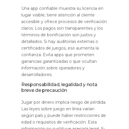
Una app confiable muestra su licencia en
lugar visible, tiene atención al cliente
accesible y ofrece procesos de verificación
claros. Los pagos son transparentes y los
términos de bonificación son justos y
detallados. Si hay auditorías externas o
certificados de juegos, eso aumenta la
confianza. Evita apps que prometen
ganancias garantizadas o que ocultan
información sobre operadores y
desarrolladores.
Responsabilidad, legalidad y nota
breve de precaución
Jugar por dinero implica riesgo de pérdida.
Las leyes sobre juego en línea varían
según país y puede haber restricciones de
edad o requisitos de verificación. Esta
información no sustituye asesoría legal. Si