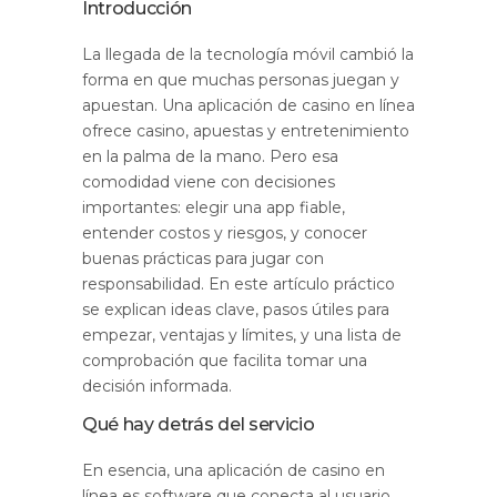
Introducción
La llegada de la tecnología móvil cambió la
forma en que muchas personas juegan y
apuestan. Una aplicación de casino en línea
ofrece casino, apuestas y entretenimiento
en la palma de la mano. Pero esa
comodidad viene con decisiones
importantes: elegir una app fiable,
entender costos y riesgos, y conocer
buenas prácticas para jugar con
responsabilidad. En este artículo práctico
se explican ideas clave, pasos útiles para
empezar, ventajas y límites, y una lista de
comprobación que facilita tomar una
decisión informada.
Qué hay detrás del servicio
En esencia, una aplicación de casino en
línea es software que conecta al usuario