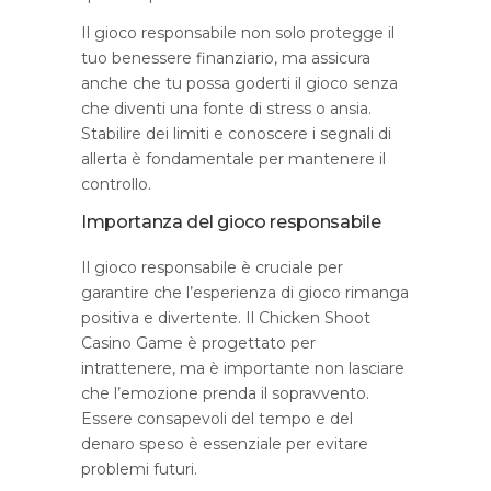
Il gioco responsabile non solo protegge il
tuo benessere finanziario, ma assicura
anche che tu possa goderti il gioco senza
che diventi una fonte di stress o ansia.
Stabilire dei limiti e conoscere i segnali di
allerta è fondamentale per mantenere il
controllo.
Importanza del gioco responsabile
Il gioco responsabile è cruciale per
garantire che l’esperienza di gioco rimanga
positiva e divertente. Il Chicken Shoot
Casino Game è progettato per
intrattenere, ma è importante non lasciare
che l’emozione prenda il sopravvento.
Essere consapevoli del tempo e del
denaro speso è essenziale per evitare
problemi futuri.