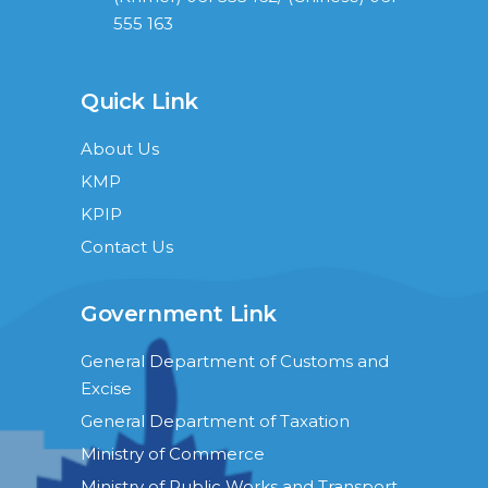
555 163
Quick Link
About Us
KMP
KPIP
Contact Us
Government Link
General Department of Customs and
Excise
General Department of Taxation
Ministry of Commerce
Ministry of Public Works and Transport