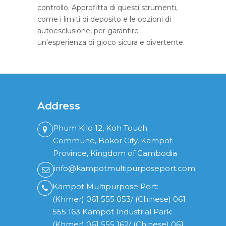
controllo. Approfitta di questi strumenti,
come i limiti di deposito e le opzioni di
autoesclusione, per garantire
un’esperienza di gioco sicura e divertente.
Address
Phum Kilo 12, Koh Touch
Commune, Bokor City, Kampot
Province, Kingdom of Cambodia
info@kampotmultipurposeport.com
Kampot Multipurpose Port:
(Khmer) 061 555 053/ (Chinese) 061
555 163 Kampot Industrial Park:
(Khmer) 061 555 162/ (Chinese) 061