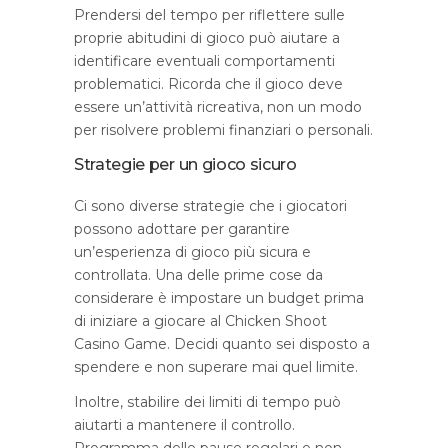
Prendersi del tempo per riflettere sulle
proprie abitudini di gioco può aiutare a
identificare eventuali comportamenti
problematici. Ricorda che il gioco deve
essere un’attività ricreativa, non un modo
per risolvere problemi finanziari o personali.
Strategie per un gioco sicuro
Ci sono diverse strategie che i giocatori
possono adottare per garantire
un’esperienza di gioco più sicura e
controllata. Una delle prime cose da
considerare è impostare un budget prima
di iniziare a giocare al Chicken Shoot
Casino Game. Decidi quanto sei disposto a
spendere e non superare mai quel limite.
Inoltre, stabilire dei limiti di tempo può
aiutarti a mantenere il controllo.
Programma delle pause regolari e non