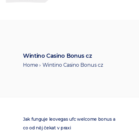
Wintino Casino Bonus cz
Home
Wintino Casino Bonus cz
Jak funguje leovegas ufc welcome bonus a
co od něj čekat v praxi