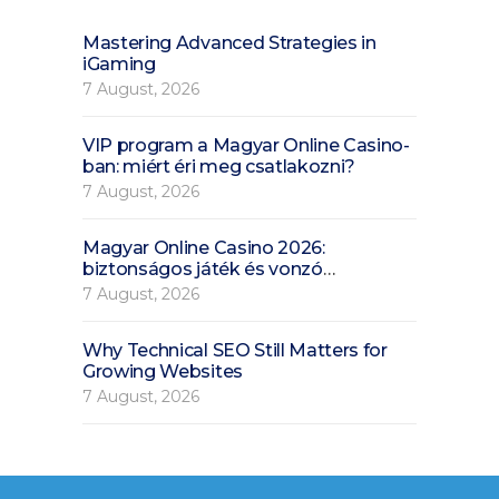
Mastering Advanced Strategies in
iGaming
7 August, 2026
VIP program a Magyar Online Casino-
ban: miért éri meg csatlakozni?
7 August, 2026
Magyar Online Casino 2026:
biztonságos játék és vonzó
promóciók
7 August, 2026
Why Technical SEO Still Matters for
Growing Websites
7 August, 2026