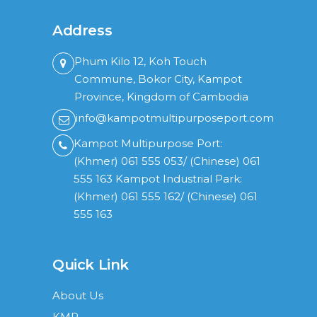
Address
Phum Kilo 12, Koh Touch
Commune, Bokor City, Kampot
Province, Kingdom of Cambodia
info@kampotmultipurposeport.com
Kampot Multipurpose Port:
(Khmer) 061 555 053/ (Chinese) 061
555 163 Kampot Industrial Park:
(Khmer) 061 555 162/ (Chinese) 061
555 163
Quick Link
About Us
KMP