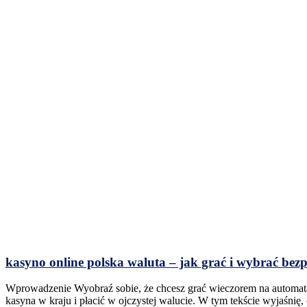
kasyno online polska waluta – jak grać i wybrać bezp
Wprowadzenie Wyobraź sobie, że chcesz grać wieczorem na automatach 
kasyna w kraju i płacić w ojczystej walucie. W tym tekście wyjaśnię,