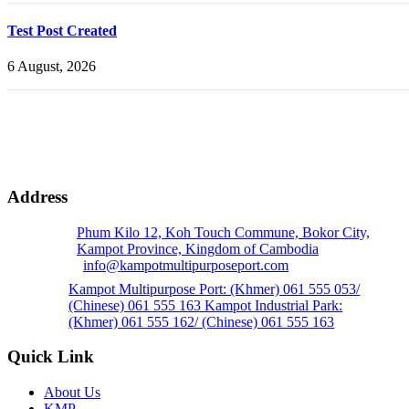
Test Post Created
6 August, 2026
Address
Phum Kilo 12, Koh Touch Commune, Bokor City,
Kampot Province, Kingdom of Cambodia
info@kampotmultipurposeport.com
Kampot Multipurpose Port: (Khmer) 061 555 053/
(Chinese) 061 555 163 Kampot Industrial Park:
(Khmer) 061 555 162/ (Chinese) 061 555 163
Quick Link
About Us
KMP