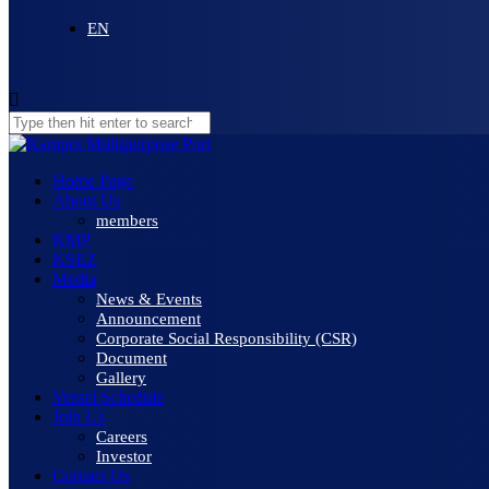
EN
Home Page
About Us
members
KMP
KSEZ
Media
News & Events
Announcement
Corporate Social Responsibility (CSR)
Document
Gallery
Vessel Schedule
Join Us
Careers
Investor
Contact Us