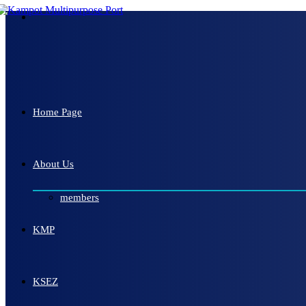
Home Page
About Us
members
KMP
KSEZ