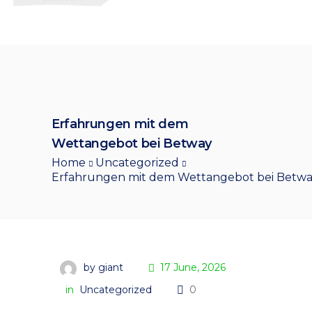
Erfahrungen mit dem
Wettangebot bei Betway
Home
Uncategorized
Erfahrungen mit dem Wettangebot bei Betw
by giant
17 June, 2026
in
Uncategorized
0