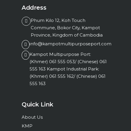
Address
Phum Kilo 12, Koh Touch
Commune, Bokor City, Kampot
Province, Kingdom of Cambodia
info@kampotmultipurposeport.com
Kampot Multipurpose Port:
(Khmer) 061 555 053/ (Chinese) 061
555 163 Kampot Industrial Park:
(Khmer) 061 555 162/ (Chinese) 061
555 163
Quick Link
About Us
KMP