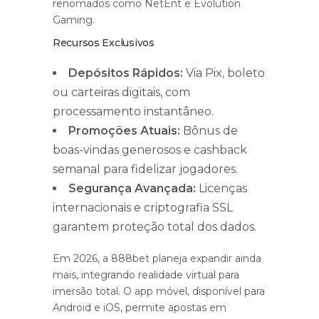
renomados como NetEnt e Evolution
Gaming.
Recursos Exclusivos
Depósitos Rápidos:
Via Pix, boleto
ou carteiras digitais, com
processamento instantâneo.
Promoções Atuais:
Bônus de
boas-vindas generosos e cashback
semanal para fidelizar jogadores.
Segurança Avançada:
Licenças
internacionais e criptografia SSL
garantem proteção total dos dados.
Em 2026, a 888bet planeja expandir ainda
mais, integrando realidade virtual para
imersão total. O app móvel, disponível para
Android e iOS, permite apostas em